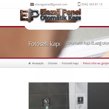
elazigpanel@gmail.com
0542 343 81 13
Fotoselli kapı
Otomatik kapı ELazığ otom
Anasayfa
Ürünler
Fotoselli kapı
Petrol ofisi wc girişle