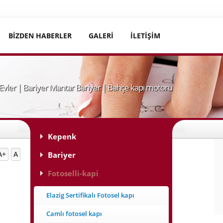
BİZDEN HABERLER
GALERİ
İLETİŞİM
 Evler | Bariyer Mantar Bariyer | Bahçe kapı motoru
Kepenk
A+
A
Bariyer
Fotoselli-kapi
Elazig Sertifikalı Fotosel kapı
Camlı fotosel kapı