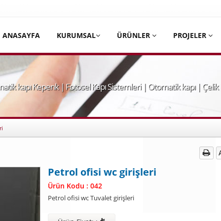
ANASAYFA
KURUMSAL
ÜRÜNLER
PROJELER
atik kapı Kepenk | Fotosel Kapı Sistemleri | Otomatik kapı | Çelik
ri
Petrol ofisi wc girişleri
Ürün Kodu : 042
Petrol ofisi wc Tuvalet girişleri