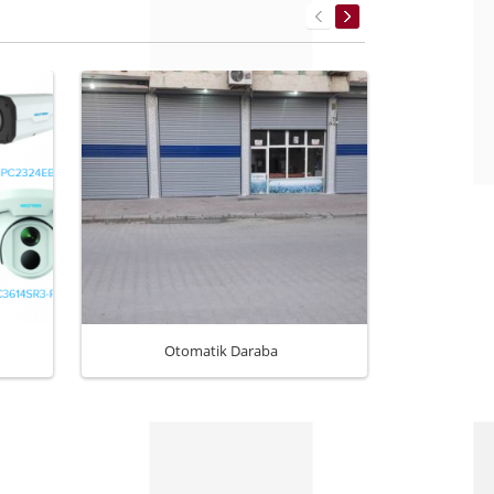
Otomatik Daraba
Bft Giotto