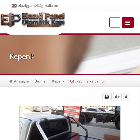
elazigpanel@gmail.com
Kepenk
Anasayfa
Ürünler
Kepenk
Çift kabin arka panjur
A+
A