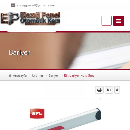
elazigpanel@gmail.com
Bariyer
Anasayfa
Ürünler
Bariyer
Bft bariyer kolu 5mt
A+
A