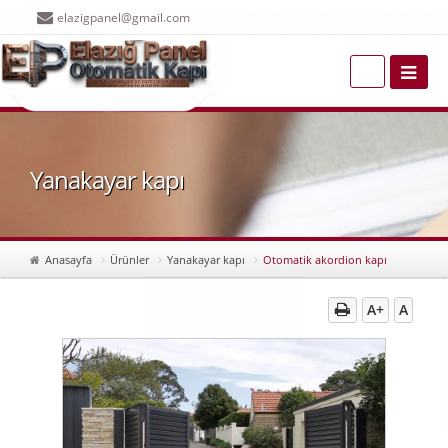
elazigpanel@gmail.com
Yanakayar kapı
Anasayfa
Ürünler
Yanakayar kapı
Otomatik akordion kapı
A+
A